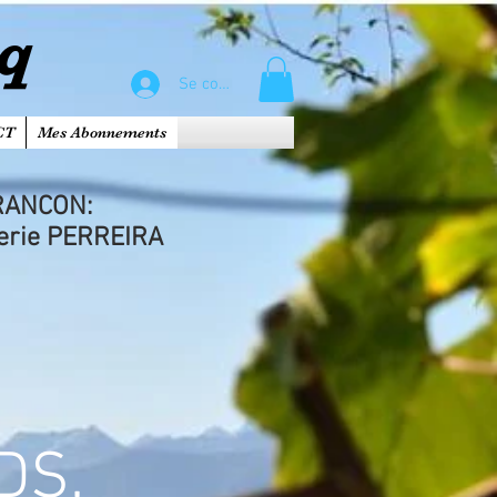
cq
Se connecter
CT
Mes Abonnements
RANCON:
serie PERREIRA
DS.