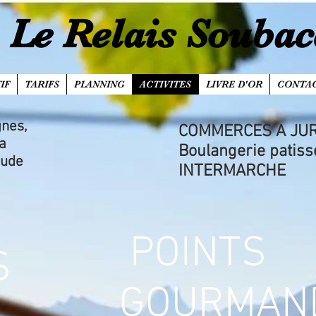
Le Relais Souba
IF
TARIFS
PLANNING
ACTIVITES
LIVRE D'OR
CONTA
nes,
COMMERCES A JU
la
Boulangerie patis
tude
INTERMARCHE
POINTS
S
GOURMAN