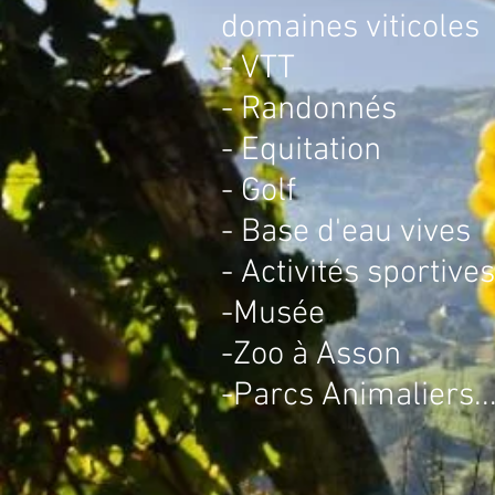
domaines viticoles
- VTT
- Randonnés
- Equitation
- Golf
- Base d'eau vives
- Activités sportives
-Musée
-Zoo à Asson
-Parcs Animaliers..